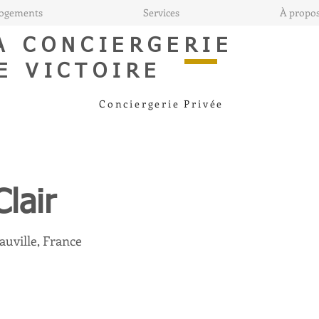
ogements
Services
À propo
A CONCIERGERIE
E VICTOIRE
Conciergerie Privée
Clair
auville, France